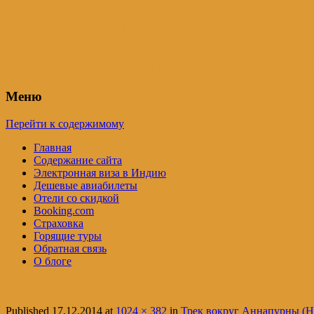
Индия – трип
Самостоятельные путешествия по Инди
Меню
Перейти к содержимому
Главная
Содержание сайта
Электронная виза в Индию
Дешевые авиабилеты
Отели со скидкой
Booking.com
Страховка
Горящие туры
Обратная связь
О блоге
Published
17.12.2014
at
1024 × 382
in
Трек вокруг Аннапурны (Не