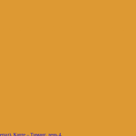
и и не только. Блог Татьяны Осташевс
пал), Карте – Тиманг, день 4
.