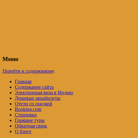
Индия – трип
Самостоятельные путешествия по
Индии и не только. Блог Татьяны
Осташевской
Меню
Перейти к содержимому
Главная
Содержание сайта
Электронная виза в Индию
Дешевые авиабилеты
Отели со скидкой
Booking.com
Страховка
Горящие туры
Обратная связь
О блоге