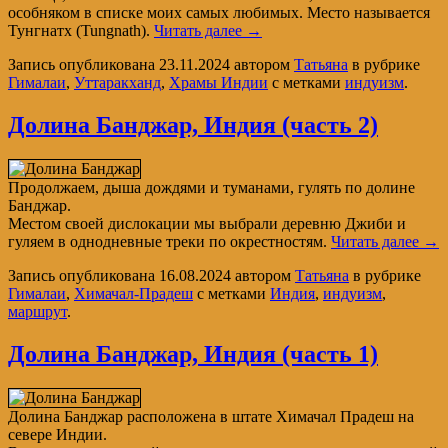
особняком в списке моих самых любимых. Место называется
Тунгнатх (Tungnath).
Читать далее
→
Запись опубликована
23.11.2024
автором
Татьяна
в рубрике
Гималаи
,
Уттаракханд
,
Храмы Индии
с метками
индуизм
.
Долина Банджар, Индия (часть 2)
Продолжаем, дыша дождями и туманами, гулять по долине
Банджар.
Местом своей дислокации мы выбрали деревню Джиби и
гуляем в однодневные треки по окрестностям.
Читать далее
→
Запись опубликована
16.08.2024
автором
Татьяна
в рубрике
Гималаи
,
Химачал-Прадеш
с метками
Индия
,
индуизм
,
маршрут
.
Долина Банджар, Индия (часть 1)
Долина Банджар расположена в штате Химачал Прадеш на
севере Индии.