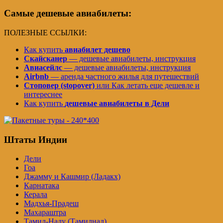
Самые дешевые авиабилеты:
ПОЛЕЗНЫЕ ССЫЛКИ:
Как купить
авиабилет дешево
Скайсканер
— дешевые авиабилеты, инструкция
Авиасейлс
— дешевые авиабилеты, инструкция
Airbnb
— аренда частного жилья для путешествий
Стоповер (stopover)
или Как летать еще дешевле и
интереснее
Как купить
дешевые авиабилеты в Дели
Штаты Индии
Дели
Гоа
Джамму и Кашмир (Ладакх)
Карнатака
Керала
Мадхья-Прадеш
Махараштра
Тамил-Наду (Тамилнад)