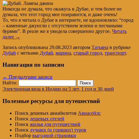
Никогда не думала, что окажусь в Дубае, и тем более не
думала, что этот город мне понравится, и даже очень!
То, что я читала о Дубае в интернете, не вдохновляло: “город
– каменные джунгли с отсутствием зелени и песчаными
бурями”. В реале же я увидела совершенно другое.
Читать
далее
→
Запись опубликована
29.08.2023
автором
Татьяна
в рубрике
Дубай
с метками
Дубай
,
марина
,
старый город
,
транспорт
.
Навигация по записям
←
Предыдущие записи
Найти:
Электронная виза в Индию на 5 лет, 1 год и 30 дней
Полезные ресурсы для путешествий
Поиск дешевых авиабилетов
Авиасейлс
Поиск
дешевых отелей
Поиск
жилья для путешествий
Поиск
лучших (и горящих) туров
Подбор
выгодной страховки