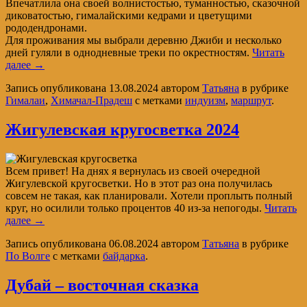
Впечатлила она своей волнистостью, туманностью, сказочной
диковатостью, гималайскими кедрами и цветущими
рододендронами.
Для проживания мы выбрали деревню Джиби и несколько
дней гуляли в однодневные треки по окрестностям.
Читать
далее
→
Запись опубликована
13.08.2024
автором
Татьяна
в рубрике
Гималаи
,
Химачал-Прадеш
с метками
индуизм
,
маршрут
.
Жигулевская кругосветка 2024
Всем привет! На днях я вернулась из своей очередной
Жигулевской кругосветки. Но в этот раз она получилась
совсем не такая, как планировали. Хотели проплыть полный
круг, но осилили только процентов 40 из-за непогоды.
Читать
далее
→
Запись опубликована
06.08.2024
автором
Татьяна
в рубрике
По Волге
с метками
байдарка
.
Дубай – восточная сказка