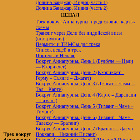
Долина Банджар, Индия (часть 1)
Долина Банджар, Индия (часть 2)
НЕПАЛ
Трек вокруг Аннапурны, предисловие, карты-
схемы
Транзит через Дели без индийской визы
(инструкция)
Пермиты и ТИМСы для трека
Список вещей в трек
Портеры в Непале
Вокруг Аннапурны. День 1 (Булбуле — Нади
— Кхорикхет)
Вокруг Аннапурны. День 2 (Кхорикхет –
Герму – Съянге – Джагат)
Вокруг Аннапурны. День 3 (Джагат – Чамье –
Тал – Карте)
Вокруг Аннапурны. День 4 (Карте – Дарапани
– Тиманг)
Вокруг Аннапурны. День 5 (Тиманг – Чаме –
Тиманг)
Вокруг Аннапурны. День 6 (Тиманг – Чаме –
Талекху — Братанг)
Вокруг Аннапурны. День 7 (Братанг – Дакур
Трек вокруг
Покхари – Нижний Писанг)
Аннапурны
Вокруг Аннапурны. День 8 (Нижний Писанг