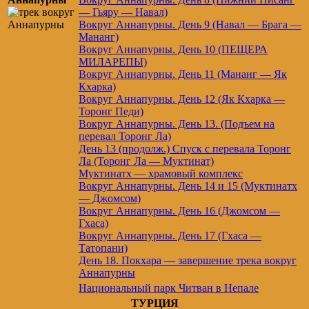
— Гьяру — Навал)
Вокруг Аннапурны. День 9 (Навал — Брага —
Мананг)
Вокруг Аннапурны. День 10 (ПЕЩЕРА
МИЛАРЕПЫ)
Вокруг Аннапурны. День 11 (Мананг — Як
Кхарка)
Вокруг Аннапурны. День 12 (Як Кхарка —
Торонг Педи)
Вокруг Аннапурны. День 13. (Подъем на
перевал Торонг Ла)
День 13 (продолж.) Спуск с перевала Торонг
Ла (Торонг Ла — Муктинат)
Муктинатх — храмовый комплекс
Вокруг Аннапурны. День 14 и 15 (Муктинатх
— Джомсом)
Вокруг Аннапурны. День 16 (Джомсом —
Гхаса)
Вокруг Аннапурны. День 17 (Гхаса —
Татопани)
День 18. Покхара — завершение трека вокруг
Аннапурны
Национальный парк Читван в Непале
ТУРЦИЯ