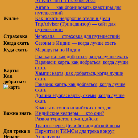
Arrival Card с 1 октября 2025
Airbnb — как бронировать квартиры для
путешествий
Жилье
Как искать недорогие отели в Дели
TripAdvisor (Трипадвизор) — сайт для
путешествий
Страховка
Черехапа — страховка для путешествий
Когда ехать
Сезоны в Индии — когда лучше ехать
Куда ехать
Маршруты по Индии
Гоа: карта, как добраться, когда лучше ехать
Варанаси: карта, как добраться, когда лучше
ехать
Карты
Хампи: карта, как добраться, когда лучше
Как
ехать
добраться
Гокарна: карта, как добраться, когда лучше
ехать
Долина Нубра: карты, схемы, когда лучше
ехать
Классы вагонов индийских поездов
Важно знать
Индийские хелперы — кто они?
Развод туристов по-индийски
Транзит через Дели без индийской визы
Для трека в
Пермиты и ТИМСы для трека вокруг
Непале
Аннапурны