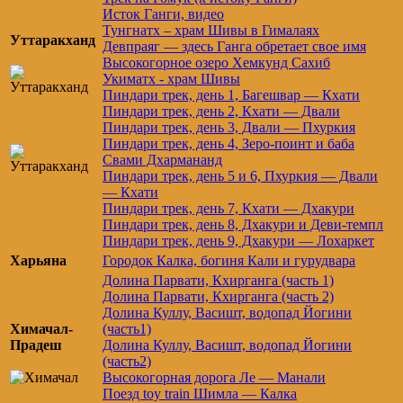
Исток Ганги, видео
Тунгнатх – храм Шивы в Гималаях
Уттаракханд
Девпраяг — здесь Ганга обретает свое имя
Высокогорное озеро Хемкунд Сахиб
Укиматх - храм Шивы
Пиндари трек, день 1, Багешвар — Кхати
Пиндари трек, день 2, Кхати — Двали
Пиндари трек, день 3, Двали — Пхуркия
Пиндари трек, день 4, Зеро-поинт и баба
Свами Дхармананд
Пиндари трек, день 5 и 6, Пхуркия — Двали
— Кхати
Пиндари трек, день 7, Кхати — Дхакури
Пиндари трек, день 8, Дхакури и Деви-темпл
Пиндари трек, день 9, Дхакури — Лохаркет
Харьяна
Городок Калка, богиня Кали и гурудвара
Долина Парвати, Кхирганга (часть 1)
Долина Парвати, Кхирганга (часть 2)
Долина Куллу, Васишт, водопад Йогини
Химачал-
(часть1)
Прадеш
Долина Куллу, Васишт, водопад Йогини
(часть2)
Высокогорная дорога Ле — Манали
Поезд toy train Шимла — Калка