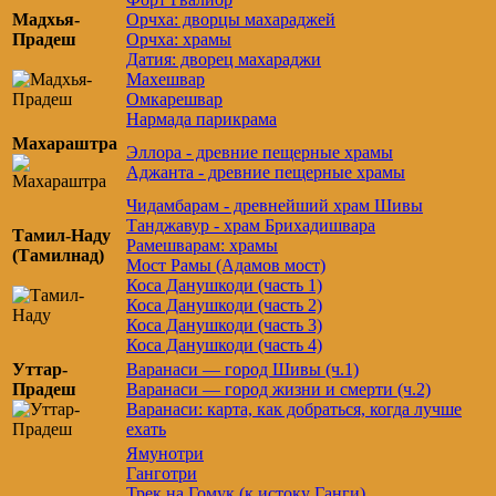
Мадхья-
Орчха: дворцы махараджей
Прадеш
Орчха: храмы
Датия: дворец махараджи
Махешвар
Омкарешвар
Нармада парикрама
Махараштра
Эллора - древние пещерные храмы
Аджанта - древние пещерные храмы
Чидамбарам - древнейший храм Шивы
Танджавур - храм Брихадишвара
Тамил-Наду
Рамешварам: храмы
(Тамилнад)
Мост Рамы (Адамов мост)
Коса Данушкоди (часть 1)
Коса Данушкоди (часть 2)
Коса Данушкоди (часть 3)
Коса Данушкоди (часть 4)
Уттар-
Варанаси — город Шивы (ч.1)
Прадеш
Варанаси — город жизни и смерти (ч.2)
Варанаси: карта, как добраться, когда лучше
ехать
Ямунотри
Ганготри
Трек на Гомук (к истоку Ганги)