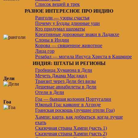
Список вещей в трек
РАЗНОЕ ИНТЕРЕСНОЕ ПРО ИНДИЮ
Ранголи — узоры счастья
Почему у Будды длинные уши
Кто придумал шахматы
Креативные дорожные знаки в Ладакхе
Слоны в Индии
Корова — священное животное
Лица гор
Розабал — могила Иисуса Христа в Кашмире
ИНДИЯ: ШТАТЫ И РЕГИОНЫ
Гробница Хумаюна в Дели
Мечеть Джама Масджид
Дели
Транзит через Дели без визы
Дешевые авиабилеты в Дели
Отели в Дели
Гоа — бывшая колония Португалии
Гоа
Южный Гоа: каякинг в Агонде
Гоанская роскошь (лучшие отели Гоа)
Хампи: карта, как добраться, когда лучше
ехать
Сказочная страна Хампи (часть 1)
Сказочная страна Хампи (часть 2)