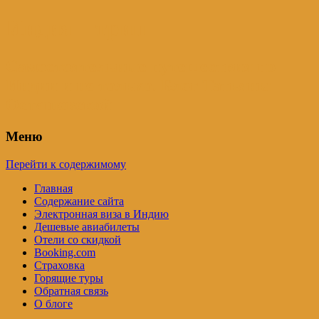
Индия – трип
Самостоятельные путешествия по
Индии и не только. Блог Татьяны
Осташевской
Меню
Перейти к содержимому
Главная
Содержание сайта
Электронная виза в Индию
Дешевые авиабилеты
Отели со скидкой
Booking.com
Страховка
Горящие туры
Обратная связь
О блоге