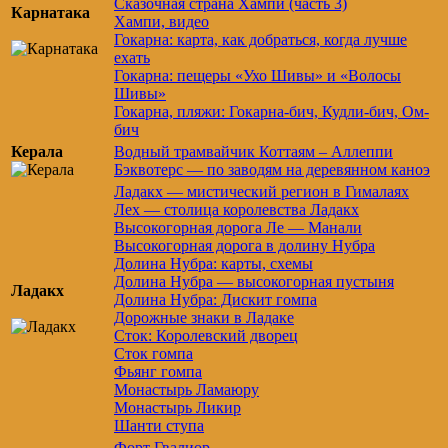
Сказочная страна Хампи (часть 3)
Карнатака
Хампи, видео
Гокарна: карта, как добраться, когда лучше
ехать
Гокарна: пещеры «Ухо Шивы» и «Волосы
Шивы»
Гокарна, пляжи: Гокарна-бич, Кудли-бич, Ом-
бич
Керала
Водный трамвайчик Коттаям – Аллеппи
Бэквотерс — по заводям на деревянном каноэ
Ладакх — мистический регион в Гималаях
Лех — столица королевства Ладакх
Высокогорная дорога Ле — Манали
Высокогорная дорога в долину Нубра
Долина Нубра: карты, схемы
Долина Нубра — высокогорная пустыня
Ладакх
Долина Нубра: Дискит гомпа
Дорожные знаки в Ладаке
Сток: Королевский дворец
Сток гомпа
Фьянг гомпа
Монастырь Ламаюру
Монастырь Ликир
Шанти ступа
Форт Гвалиор