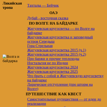
Ликийская
Тахталы — Бейчик
тропа
ОАЭ
Дубай - восточная сказка
ПО ВОЛГЕ НА БАЙДАРКЕ
Жигулевская кругосветка — по Волге на
байдарке
Жигулевская кругосветка и заповедный
остров Середыш
Гора Стрельная
Жигулевская кругосветка 2015 (ч.1)
Жигулевская кругосветка 2015 (ч.2)
Про баржи и прочие теплоходы
Ностальгия не по Индии
Жигулевская кругосветка 2024
Жигулевская кругосветка 2025
Что брать с собой в Жигулевскую кругосветку
на байдарке
Лирическое отступление (про шторм на
Волге)
ПУТЕШЕСТВИЕ КАК КВЕСТ
Самостоятельные путешествия — от идеи до
реализации