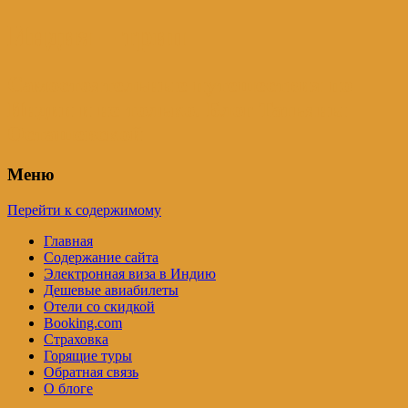
Индия – трип
Самостоятельные путешествия по
Индии и не только. Блог Татьяны
Осташевской
Меню
Перейти к содержимому
Главная
Содержание сайта
Электронная виза в Индию
Дешевые авиабилеты
Отели со скидкой
Booking.com
Страховка
Горящие туры
Обратная связь
О блоге