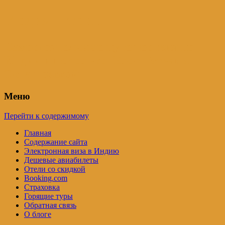
Индия – трип
Самостоятельные путешествия по
Индии и не только. Блог Татьяны
Осташевской
Меню
Перейти к содержимому
Главная
Содержание сайта
Электронная виза в Индию
Дешевые авиабилеты
Отели со скидкой
Booking.com
Страховка
Горящие туры
Обратная связь
О блоге