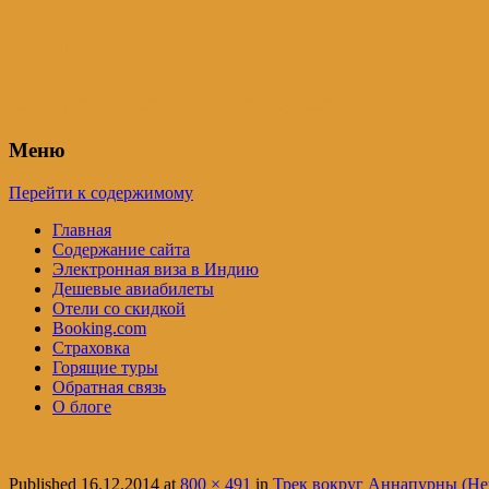
Индия – трип
Самостоятельные путешествия по Инди
Меню
Перейти к содержимому
Главная
Содержание сайта
Электронная виза в Индию
Дешевые авиабилеты
Отели со скидкой
Booking.com
Страховка
Горящие туры
Обратная связь
О блоге
Published
16.12.2014
at
800 × 491
in
Трек вокруг Аннапурны (Неп