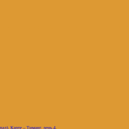
и и не только. Блог Татьяны Осташевс
ал), Карте – Тиманг, день 4
.