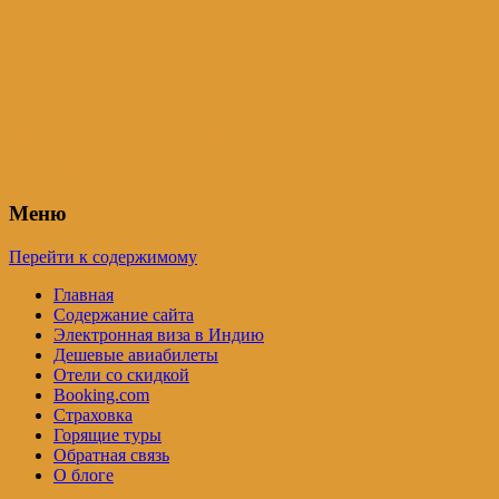
Индия – трип
Самостоятельные путешествия по
Индии и не только. Блог Татьяны
Осташевской
Меню
Перейти к содержимому
Главная
Содержание сайта
Электронная виза в Индию
Дешевые авиабилеты
Отели со скидкой
Booking.com
Страховка
Горящие туры
Обратная связь
О блоге