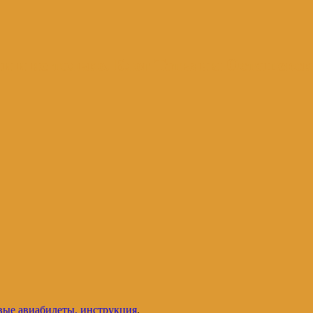
и и не только. Блог Татьяны Осташевс
евые авиабилеты, инструкция
.