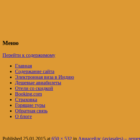
Индия – трип
Самостоятельные путешествия по Инди
Меню
Перейти к содержимому
Главная
Содержание сайта
Электронная виза в Индию
Дешевые авиабилеты
Отели со скидкой
Booking.com
Страховка
Горящие туры
Обратная связь
О блоге
Published
25.01.2015
at
650 × 532
in
Авиасейлс (aviasales) – деш