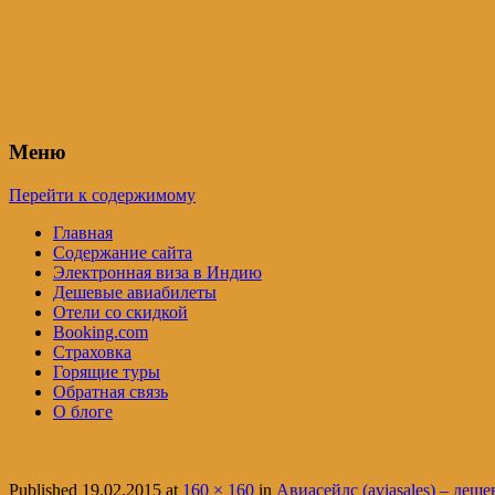
Индия – трип
Самостоятельные путешествия по Инди
Меню
Перейти к содержимому
Главная
Содержание сайта
Электронная виза в Индию
Дешевые авиабилеты
Отели со скидкой
Booking.com
Страховка
Горящие туры
Обратная связь
О блоге
Published
19.02.2015
at
160 × 160
in
Авиасейлс (aviasales) – деш