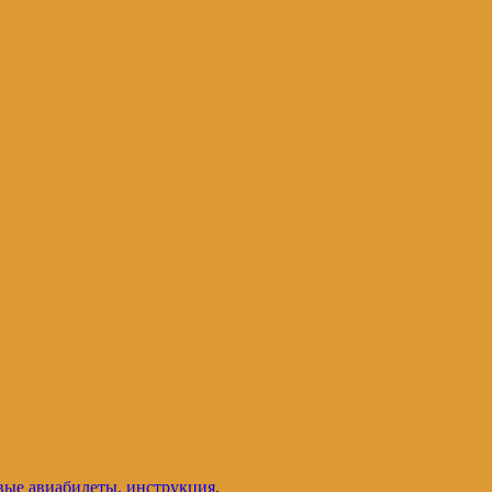
и и не только. Блог Татьяны Осташевс
евые авиабилеты, инструкция
.