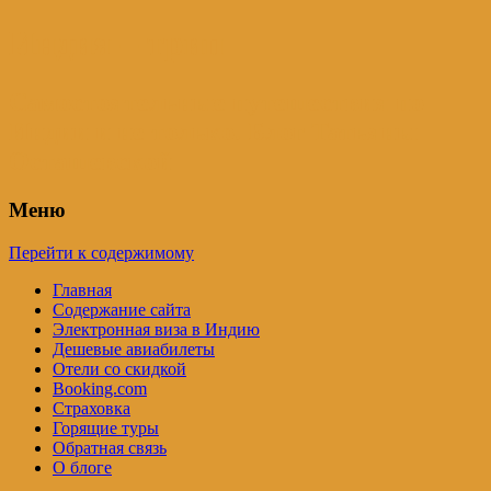
Индия – трип
Самостоятельные путешествия по
Индии и не только. Блог Татьяны
Осташевской
Меню
Перейти к содержимому
Главная
Содержание сайта
Электронная виза в Индию
Дешевые авиабилеты
Отели со скидкой
Booking.com
Страховка
Горящие туры
Обратная связь
О блоге