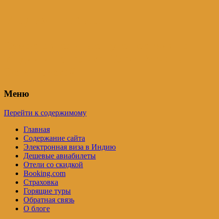
Индия – трип
Самостоятельные путешествия по
Индии и не только. Блог Татьяны
Осташевской
Меню
Перейти к содержимому
Главная
Содержание сайта
Электронная виза в Индию
Дешевые авиабилеты
Отели со скидкой
Booking.com
Страховка
Горящие туры
Обратная связь
О блоге