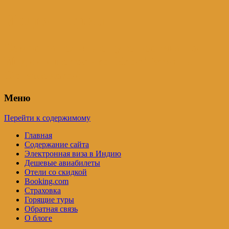
Индия – трип
Самостоятельные путешествия по
Индии и не только. Блог Татьяны
Осташевской
Меню
Перейти к содержимому
Главная
Содержание сайта
Электронная виза в Индию
Дешевые авиабилеты
Отели со скидкой
Booking.com
Страховка
Горящие туры
Обратная связь
О блоге