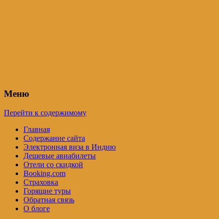
Индия – трип
Самостоятельные путешествия по
Индии и не только. Блог Татьяны
Осташевской
Меню
Перейти к содержимому
Главная
Содержание сайта
Электронная виза в Индию
Дешевые авиабилеты
Отели со скидкой
Booking.com
Страховка
Горящие туры
Обратная связь
О блоге