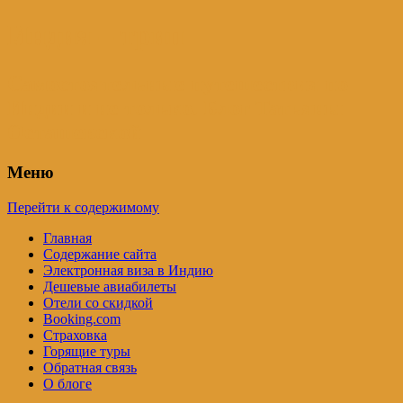
Индия – трип
Самостоятельные путешествия по
Индии и не только. Блог Татьяны
Осташевской
Меню
Перейти к содержимому
Главная
Содержание сайта
Электронная виза в Индию
Дешевые авиабилеты
Отели со скидкой
Booking.com
Страховка
Горящие туры
Обратная связь
О блоге