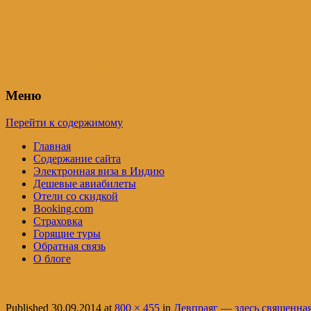
Индия – трип
Самостоятельные путешествия по Инди
Меню
Перейти к содержимому
Главная
Содержание сайта
Электронная виза в Индию
Дешевые авиабилеты
Отели со скидкой
Booking.com
Страховка
Горящие туры
Обратная связь
О блоге
Published
30.09.2014
at
800 × 455
in
Девпраяг — здесь священная