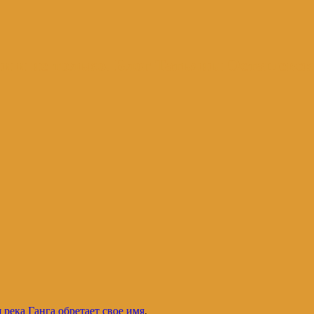
и и не только. Блог Татьяны Осташевс
 река Ганга обретает свое имя
.