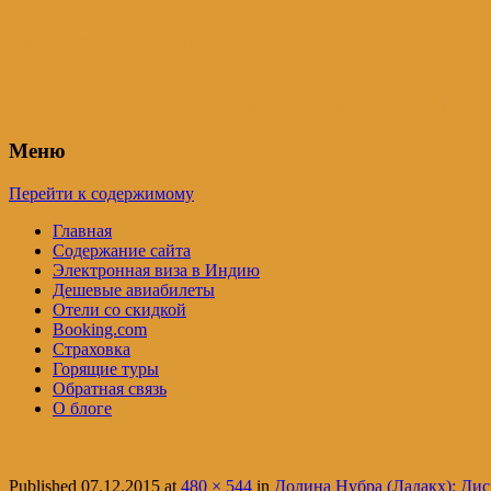
Индия – трип
Самостоятельные путешествия по Инди
Меню
Перейти к содержимому
Главная
Содержание сайта
Электронная виза в Индию
Дешевые авиабилеты
Отели со скидкой
Booking.com
Страховка
Горящие туры
Обратная связь
О блоге
Published
07.12.2015
at
480 × 544
in
Долина Нубра (Ладакх): Дис