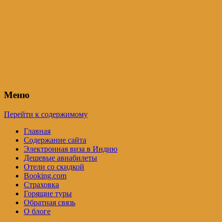
Индия – трип
Самостоятельные путешествия по
Индии и не только. Блог Татьяны
Осташевской
Меню
Перейти к содержимому
Главная
Содержание сайта
Электронная виза в Индию
Дешевые авиабилеты
Отели со скидкой
Booking.com
Страховка
Горящие туры
Обратная связь
О блоге