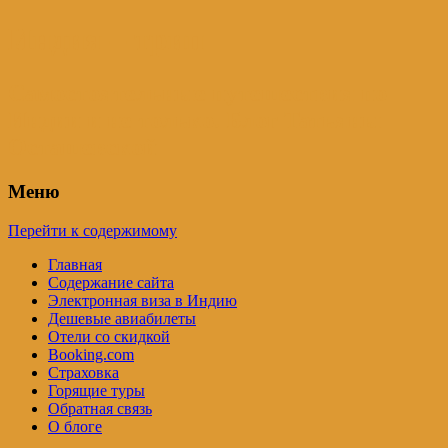
Индия – трип
Самостоятельные путешествия по
Индии и не только. Блог Татьяны
Осташевской
Меню
Перейти к содержимому
Главная
Содержание сайта
Электронная виза в Индию
Дешевые авиабилеты
Отели со скидкой
Booking.com
Страховка
Горящие туры
Обратная связь
О блоге