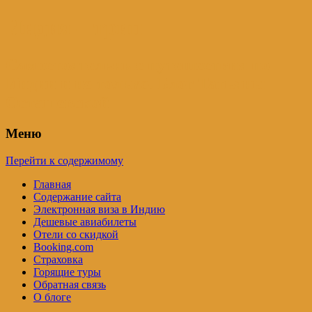
Индия – трип
Самостоятельные путешествия по
Индии и не только. Блог Татьяны
Осташевской
Меню
Перейти к содержимому
Главная
Содержание сайта
Электронная виза в Индию
Дешевые авиабилеты
Отели со скидкой
Booking.com
Страховка
Горящие туры
Обратная связь
О блоге