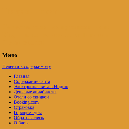
Индия – трип
Самостоятельные путешествия по
Индии и не только. Блог Татьяны
Осташевской
Меню
Перейти к содержимому
Главная
Содержание сайта
Электронная виза в Индию
Дешевые авиабилеты
Отели со скидкой
Booking.com
Страховка
Горящие туры
Обратная связь
О блоге