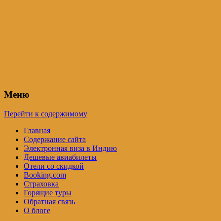
Индия – трип
Самостоятельные путешествия по
Индии и не только. Блог Татьяны
Осташевской
Меню
Перейти к содержимому
Главная
Содержание сайта
Электронная виза в Индию
Дешевые авиабилеты
Отели со скидкой
Booking.com
Страховка
Горящие туры
Обратная связь
О блоге