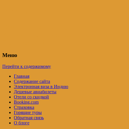
Индия – трип
Самостоятельные путешествия по
Индии и не только. Блог Татьяны
Осташевской
Меню
Перейти к содержимому
Главная
Содержание сайта
Электронная виза в Индию
Дешевые авиабилеты
Отели со скидкой
Booking.com
Страховка
Горящие туры
Обратная связь
О блоге