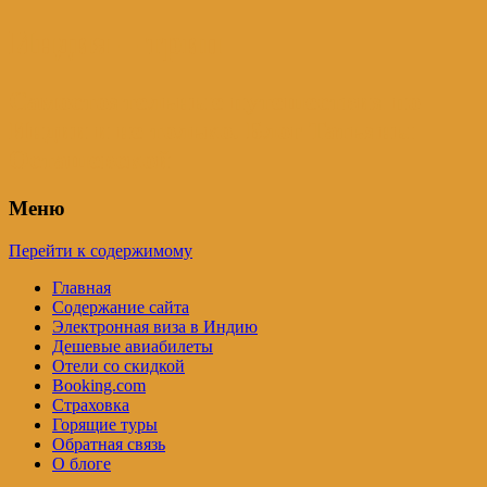
Индия – трип
Самостоятельные путешествия по
Индии и не только. Блог Татьяны
Осташевской
Меню
Перейти к содержимому
Главная
Содержание сайта
Электронная виза в Индию
Дешевые авиабилеты
Отели со скидкой
Booking.com
Страховка
Горящие туры
Обратная связь
О блоге