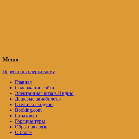
Индия – трип
Самостоятельные путешествия по
Индии и не только. Блог Татьяны
Осташевской
Меню
Перейти к содержимому
Главная
Содержание сайта
Электронная виза в Индию
Дешевые авиабилеты
Отели со скидкой
Booking.com
Страховка
Горящие туры
Обратная связь
О блоге