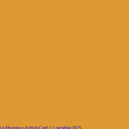
и и не только. Блог Татьяны Осташевс
в Индию e-Arrival Card с 1 октября 2025
.