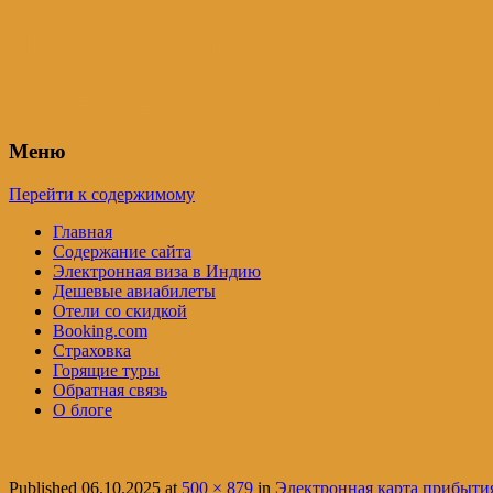
Индия – трип
Самостоятельные путешествия по Инди
Меню
Перейти к содержимому
Главная
Содержание сайта
Электронная виза в Индию
Дешевые авиабилеты
Отели со скидкой
Booking.com
Страховка
Горящие туры
Обратная связь
О блоге
Published
06.10.2025
at
500 × 879
in
Электронная карта прибытия 