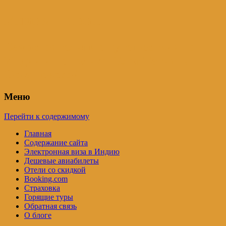
Индия – трип
Самостоятельные путешествия по
Индии и не только. Блог Татьяны
Осташевской
Меню
Перейти к содержимому
Главная
Содержание сайта
Электронная виза в Индию
Дешевые авиабилеты
Отели со скидкой
Booking.com
Страховка
Горящие туры
Обратная связь
О блоге