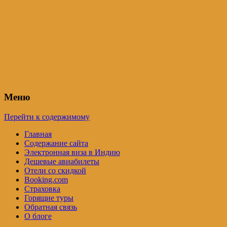
Индия – трип
Самостоятельные путешествия по
Индии и не только. Блог Татьяны
Осташевской
Меню
Перейти к содержимому
Главная
Содержание сайта
Электронная виза в Индию
Дешевые авиабилеты
Отели со скидкой
Booking.com
Страховка
Горящие туры
Обратная связь
О блоге