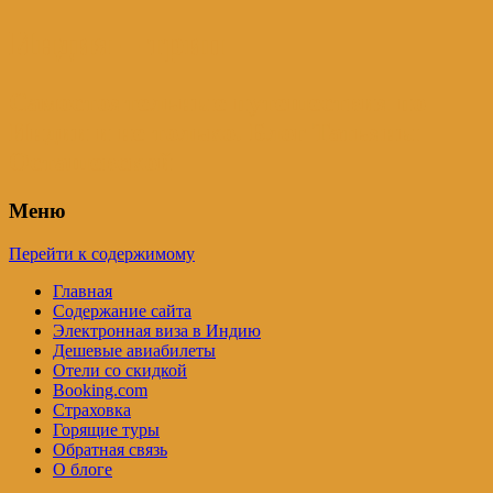
Индия – трип
Самостоятельные путешествия по
Индии и не только. Блог Татьяны
Осташевской
Меню
Перейти к содержимому
Главная
Содержание сайта
Электронная виза в Индию
Дешевые авиабилеты
Отели со скидкой
Booking.com
Страховка
Горящие туры
Обратная связь
О блоге