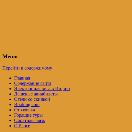
Индия – трип
Самостоятельные путешествия по
Индии и не только. Блог Татьяны
Осташевской
Меню
Перейти к содержимому
Главная
Содержание сайта
Электронная виза в Индию
Дешевые авиабилеты
Отели со скидкой
Booking.com
Страховка
Горящие туры
Обратная связь
О блоге