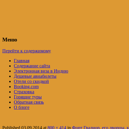
Индия – трип
Самостоятельные путешествия по Инди
Меню
Перейти к содержимому
Главная
Содержание сайта
Электронная виза в Индию
Дешевые авиабилеты
Отели со скидкой
Booking.com
Страховка
Горящие туры
Обратная связь
О блоге
Published
03.09.2014
at
800 × 414
in
Форт Гвалиор, его дворцы, 