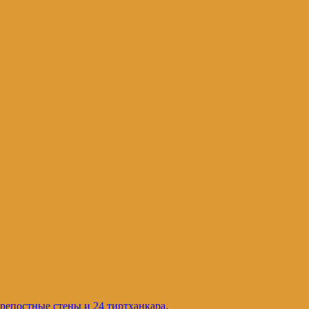
и и не только. Блог Татьяны Осташевс
крепостные стены и 24 тиртханкара
.