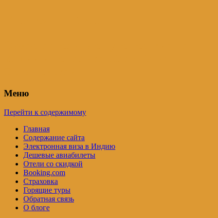
Индия – трип
Самостоятельные путешествия по
Индии и не только. Блог Татьяны
Осташевской
Меню
Перейти к содержимому
Главная
Содержание сайта
Электронная виза в Индию
Дешевые авиабилеты
Отели со скидкой
Booking.com
Страховка
Горящие туры
Обратная связь
О блоге