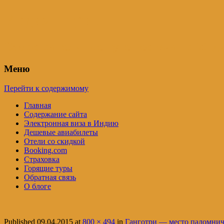
Индия – трип
Самостоятельные путешествия по Инди
Меню
Перейти к содержимому
Главная
Содержание сайта
Электронная виза в Индию
Дешевые авиабилеты
Отели со скидкой
Booking.com
Страховка
Горящие туры
Обратная связь
О блоге
Published
09.04.2015
at
800 × 494
in
Ганготри — место паломниче