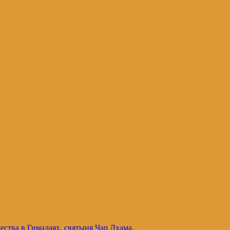
и и не только. Блог Татьяны Осташевс
ства в Гималаях, святыня Чар Дхама
.