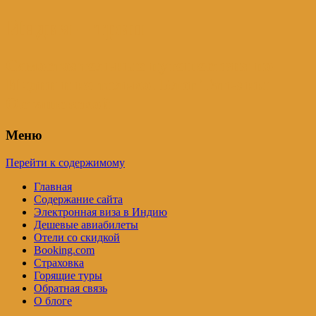
Индия – трип
Самостоятельные путешествия по
Индии и не только. Блог Татьяны
Осташевской
Меню
Перейти к содержимому
Главная
Содержание сайта
Электронная виза в Индию
Дешевые авиабилеты
Отели со скидкой
Booking.com
Страховка
Горящие туры
Обратная связь
О блоге