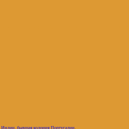
и и не только. Блог Татьяны Осташевс
т Индии, бывшая колония Португалии
.