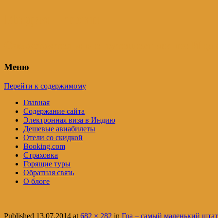
Индия – трип
Самостоятельные путешествия по Инди
Меню
Перейти к содержимому
Главная
Содержание сайта
Электронная виза в Индию
Дешевые авиабилеты
Отели со скидкой
Booking.com
Страховка
Горящие туры
Обратная связь
О блоге
Published
13.07.2014
at
682 × 282
in
Гоа – самый маленький шта