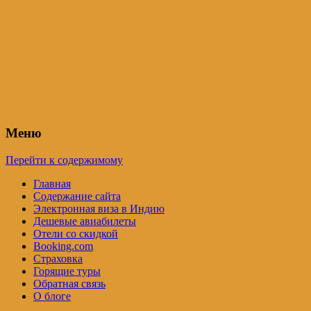
Индия – трип
Самостоятельные путешествия по
Индии и не только. Блог Татьяны
Осташевской
Меню
Перейти к содержимому
Главная
Содержание сайта
Электронная виза в Индию
Дешевые авиабилеты
Отели со скидкой
Booking.com
Страховка
Горящие туры
Обратная связь
О блоге