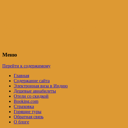
Индия – трип
Самостоятельные путешествия по
Индии и не только. Блог Татьяны
Осташевской
Меню
Перейти к содержимому
Главная
Содержание сайта
Электронная виза в Индию
Дешевые авиабилеты
Отели со скидкой
Booking.com
Страховка
Горящие туры
Обратная связь
О блоге