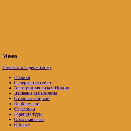
Индия – трип
Самостоятельные путешествия по
Индии и не только. Блог Татьяны
Осташевской
Меню
Перейти к содержимому
Главная
Содержание сайта
Электронная виза в Индию
Дешевые авиабилеты
Отели со скидкой
Booking.com
Страховка
Горящие туры
Обратная связь
О блоге