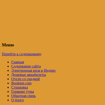
Индия – трип
Самостоятельные путешествия по
Индии и не только. Блог Татьяны
Осташевской
Меню
Перейти к содержимому
Главная
Содержание сайта
Электронная виза в Индию
Дешевые авиабилеты
Отели со скидкой
Booking.com
Страховка
Горящие туры
Обратная связь
О блоге