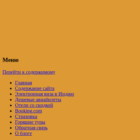
Индия – трип
Самостоятельные путешествия по
Индии и не только. Блог Татьяны
Осташевской
Меню
Перейти к содержимому
Главная
Содержание сайта
Электронная виза в Индию
Дешевые авиабилеты
Отели со скидкой
Booking.com
Страховка
Горящие туры
Обратная связь
О блоге