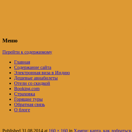
Индия – трип
Самостоятельные путешествия по Инди
Меню
Перейти к содержимому
Главная
Содержание сайта
Электронная виза в Индию
Дешевые авиабилеты
Отели со скидкой
Booking.com
Страховка
Горящие туры
Обратная связь
О блоге
Published
31.08.2014
at
160 × 160
in
Хампи: карта, как добраться,