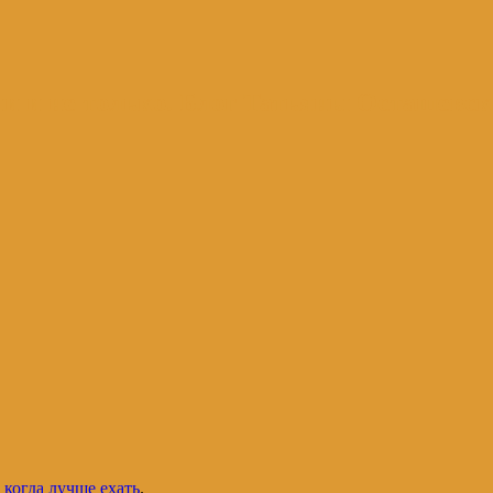
и и не только. Блог Татьяны Осташевс
 когда лучше ехать
.