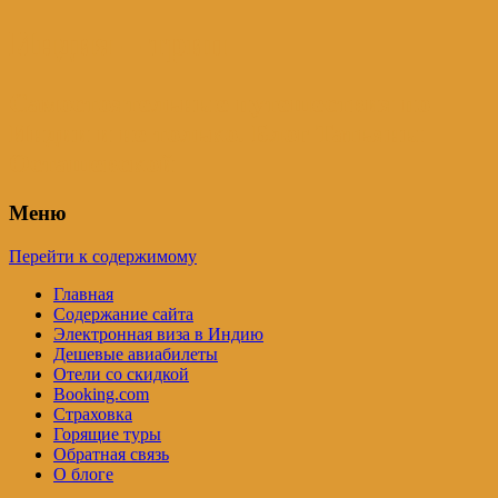
Индия – трип
Самостоятельные путешествия по
Индии и не только. Блог Татьяны
Осташевской
Меню
Перейти к содержимому
Главная
Содержание сайта
Электронная виза в Индию
Дешевые авиабилеты
Отели со скидкой
Booking.com
Страховка
Горящие туры
Обратная связь
О блоге