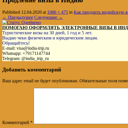
Продление визы в Индию
Published
12.04.2020
at
1086 × 475
in
Как продлить индийскую ви
← Предыдущее
Следующее →
ПОМОГАЮ ОФОРМЛЯТЬ ЭЛЕКТРОННЫЕ ВИЗЫ В ИН
Туристические визы на 30 дней, 1 год и 5 лет.
Выдаю чеки физическим и юридическим лицам.
Обращайтесь!
E-mail: visa@india-trip.ru
Whatsapp: +79171147744
Telegram: @india_trip_ru
Добавить комментарий
Ваш адрес email не будет опубликован.
Обязательные поля пом
Комментарий
*