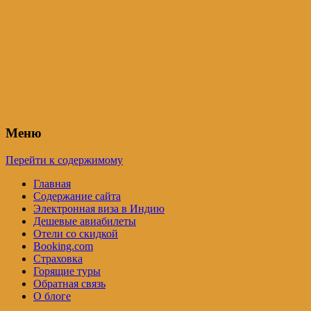
Индия – трип
Самостоятельные путешествия по
Индии и не только. Блог Татьяны
Осташевской
Меню
Перейти к содержимому
Главная
Содержание сайта
Электронная виза в Индию
Дешевые авиабилеты
Отели со скидкой
Booking.com
Страховка
Горящие туры
Обратная связь
О блоге