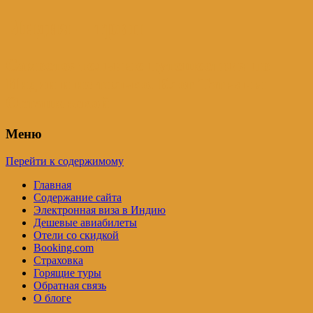
Индия – трип
Самостоятельные путешествия по
Индии и не только. Блог Татьяны
Осташевской
Меню
Перейти к содержимому
Главная
Содержание сайта
Электронная виза в Индию
Дешевые авиабилеты
Отели со скидкой
Booking.com
Страховка
Горящие туры
Обратная связь
О блоге