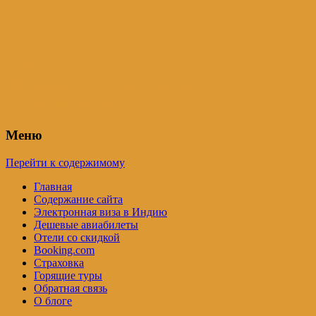
Индия – трип
Самостоятельные путешествия по
Индии и не только. Блог Татьяны
Осташевской
Меню
Перейти к содержимому
Главная
Содержание сайта
Электронная виза в Индию
Дешевые авиабилеты
Отели со скидкой
Booking.com
Страховка
Горящие туры
Обратная связь
О блоге