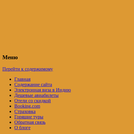
Индия – трип
Самостоятельные путешествия по
Индии и не только. Блог Татьяны
Осташевской
Меню
Перейти к содержимому
Главная
Содержание сайта
Электронная виза в Индию
Дешевые авиабилеты
Отели со скидкой
Booking.com
Страховка
Горящие туры
Обратная связь
О блоге