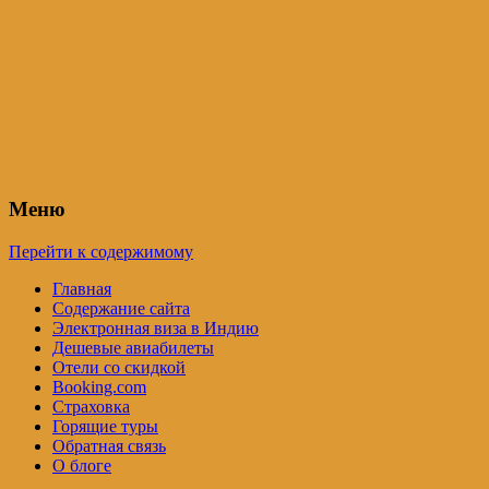
Индия – трип
Самостоятельные путешествия по
Индии и не только. Блог Татьяны
Осташевской
Меню
Перейти к содержимому
Главная
Содержание сайта
Электронная виза в Индию
Дешевые авиабилеты
Отели со скидкой
Booking.com
Страховка
Горящие туры
Обратная связь
О блоге