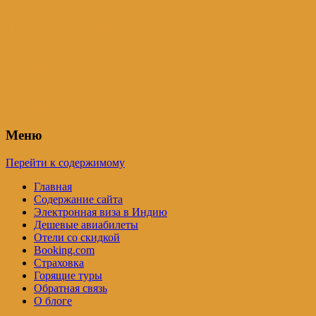
Индия – трип
Самостоятельные путешествия по
Индии и не только. Блог Татьяны
Осташевской
Меню
Перейти к содержимому
Главная
Содержание сайта
Электронная виза в Индию
Дешевые авиабилеты
Отели со скидкой
Booking.com
Страховка
Горящие туры
Обратная связь
О блоге