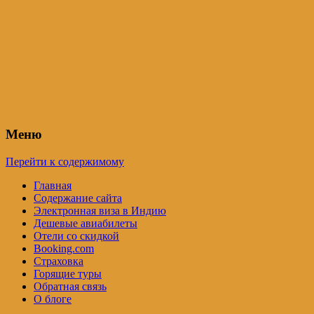
Индия – трип
Самостоятельные путешествия по
Индии и не только. Блог Татьяны
Осташевской
Меню
Перейти к содержимому
Главная
Содержание сайта
Электронная виза в Индию
Дешевые авиабилеты
Отели со скидкой
Booking.com
Страховка
Горящие туры
Обратная связь
О блоге