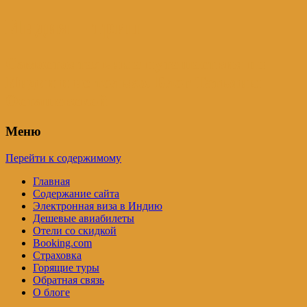
Индия – трип
Самостоятельные путешествия по
Индии и не только. Блог Татьяны
Осташевской
Меню
Перейти к содержимому
Главная
Содержание сайта
Электронная виза в Индию
Дешевые авиабилеты
Отели со скидкой
Booking.com
Страховка
Горящие туры
Обратная связь
О блоге